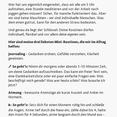
Wer hat uns eigentlich eingeredet, dass wir alle um 5 Uhr
aufstehen, eine Stunde meditieren und vor der Arbeit noch
joggen gehen müssen? Sicher, für manche funktioniert das. Aber
wir sind keine Maschinen – wir sind individuelle Menschen. Was
dem einen guttut, kann für den anderen Stress bedeuten.
Und genau da liegt der Schlüssel: Deine Routinen dürfen
individuell, flexibel und vor allem
deine eigenen
sein.
Hier sind meine drei liebsten Mini-Routinen, die mir im Alltag
helfen:
Journaling
– Gedanken ordnen, Gefühle verstehen, Klarheit
gewinnen.
🖊
So geht’s:
Nimm dir morgens oder abends 5–10 Minuten Zeit,
um deine Gedanken aufzuschreiben. Das kann ein freier Text sein,
eine Dankbarkeitsliste oder ein paar einfache Fragen wie:
Was
beschäftigt mich gerade? Was war heute schön? Was brauche ich
jetzt?
Atmung
– bewusste Atemzüge als kurze Auszeit und Anker im
Moment.
🌬
So geht’s:
Setz dich für einen Moment ruhig hin und schließe
die Augen. Atme tief durch die Nase ein, zähle dabei bis 4, halte
den Atem für 4 Sekunden, atme langsam durch den Mund aus –